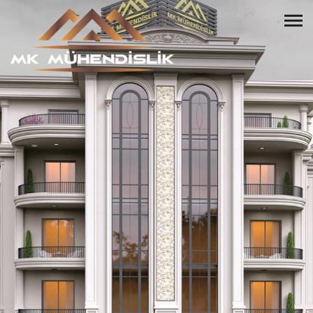
HUZURLU BİR YAŞAM