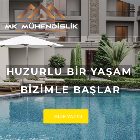
HUZURLU BİR YAŞAM
BİZİMLE BAŞLAR
BİZE YAZIN