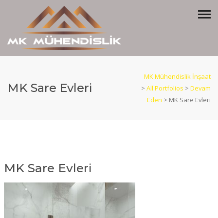
MK Mühendislik İnşaat
MK Sare Evleri
>
All Portfolios
>
Devam
Eden
>
MK Sare Evleri
MK Sare Evleri