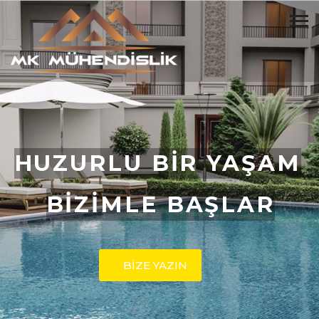
HUZURLU BİR YAŞAM
BİZİMLE BAŞLAR
BİZE YAZIN