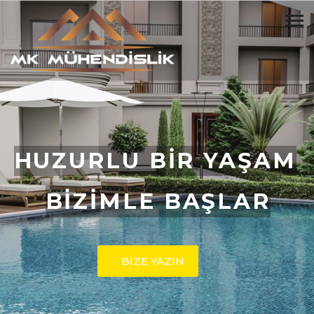
HUZURLU BİR YAŞAM
BİZİMLE BAŞLAR
BİZE YAZIN