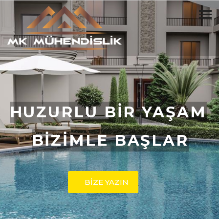
HUZURLU BİR YAŞAM
BİZİMLE BAŞLAR
BİZE YAZIN