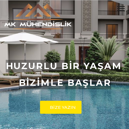
HUZURLU BİR YAŞAM
BİZİMLE BAŞLAR
BİZE YAZIN