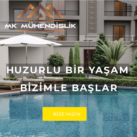
HUZURLU BİR YAŞAM
BİZİMLE BAŞLAR
BİZE YAZIN