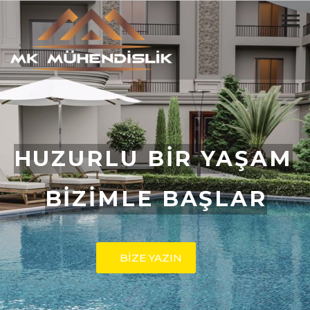
HUZURLU BİR YAŞAM
BİZİMLE BAŞLAR
BİZE YAZIN