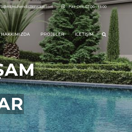
nfo@mkmuhendislikinsaat.com
Paz-Cmt: 07:00 - 18:00
HAKKIMIZDA
PROJELER
İLETIŞIM
ŞAM
LAR