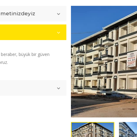
zmetinizdeyiz
e beraber, büyük bir güven
oruz.