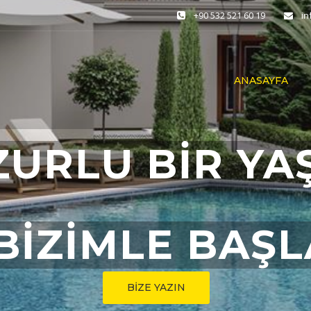
+90 532 521 60 19
i
ANASAYFA
ZURLU BİR YA
BİZİMLE BAŞ
BİZE YAZIN