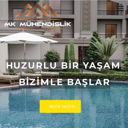
HUZURLU BİR YAŞAM
BİZİMLE BAŞLAR
BİZE YAZIN