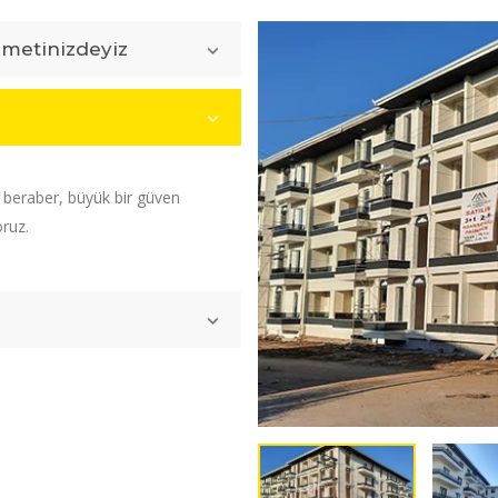
zmetinizdeyiz
e beraber, büyük bir güven
oruz.