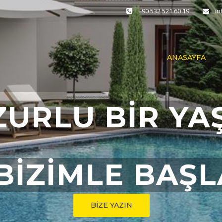
+90 532 521 60 19
i
ANASAYFA
ZURLU BİR YA
BİZİMLE BAŞ
BİZE YAZIN