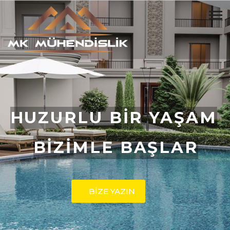
HUZURLU BİR YAŞAM
BİZİMLE BAŞLAR
BİZE YAZIN