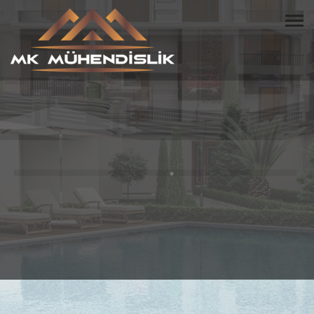
HUZURLU BİR YAŞAM
BİZİMLE BAŞLAR