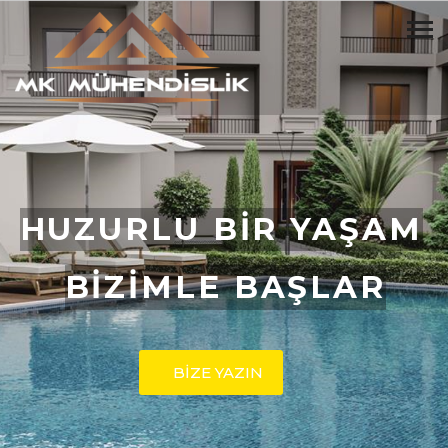
HUZURLU BİR YAŞAM
BİZİMLE BAŞLAR
BİZE YAZIN