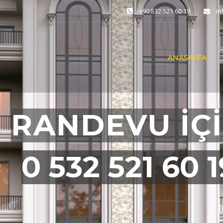
+90 532 521 60 19
i
ANASAYFA
ZURLU BİR YA
BİZİMLE BAŞ