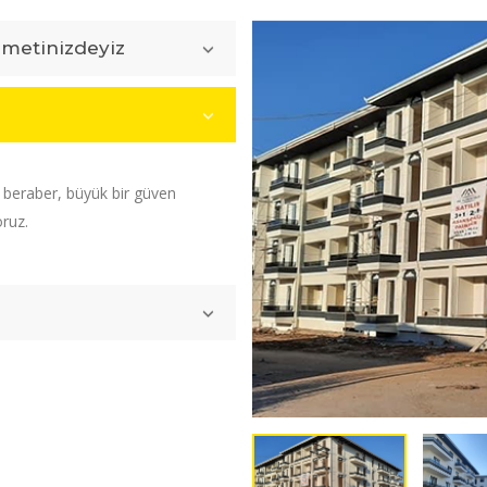
zmetinizdeyiz
e beraber, büyük bir güven
oruz.