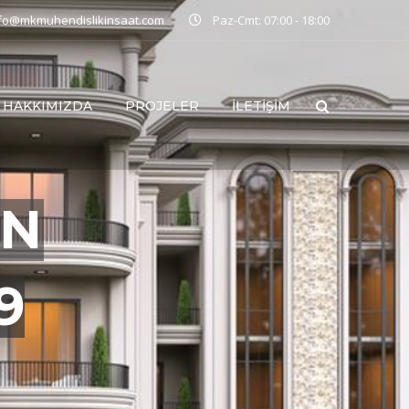
nfo@mkmuhendislikinsaat.com
Paz-Cmt: 07:00 - 18:00
HAKKIMIZDA
PROJELER
İLETIŞIM
ŞAM
LAR