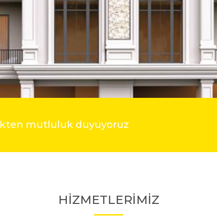
mekten mutluluk duyuyoruz
HİZMETLERİMİZ