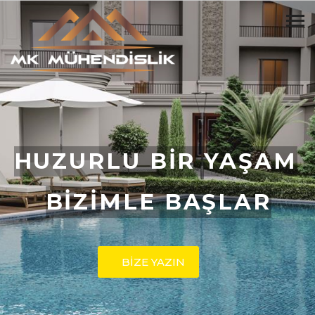
HUZURLU BİR YAŞAM
BİZİMLE BAŞLAR
BİZE YAZIN