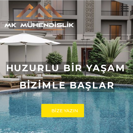
HUZURLU BİR YAŞAM
BİZİMLE BAŞLAR
BİZE YAZIN