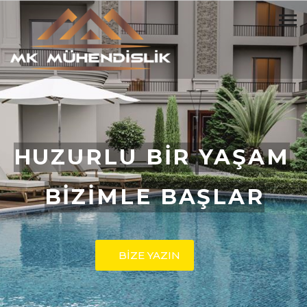
HUZURLU BİR YAŞAM
BİZİMLE BAŞLAR
BİZE YAZIN