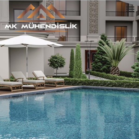
HUZURLU BİR YAŞAM
BİZİMLE BAŞLAR