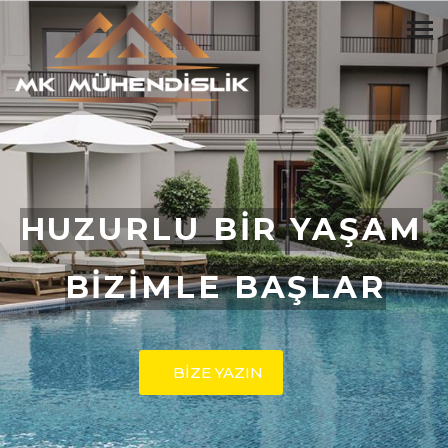
HUZURLU BİR YAŞAM
BİZİMLE BAŞLAR
BİZE YAZIN