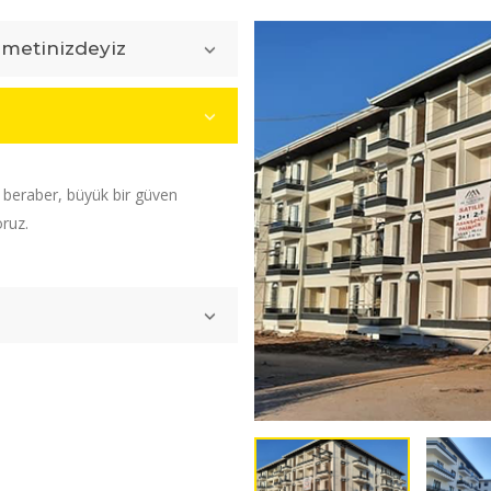
zmetinizdeyiz
e beraber, büyük bir güven
oruz.