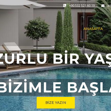
+90 532 521 60 19
i
ANASAYFA
ZURLU BİR YA
BİZİMLE BAŞ
BİZE YAZIN