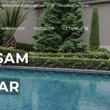
nfo@mkmuhendislikinsaat.com
Paz-Cmt: 07:00 - 18:00
HAKKIMIZDA
PROJELER
İLETIŞIM
ŞAM
LAR