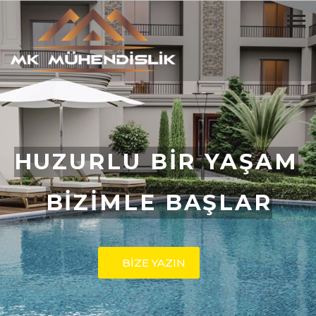
HUZURLU BİR YAŞAM
BİZİMLE BAŞLAR
BİZE YAZIN