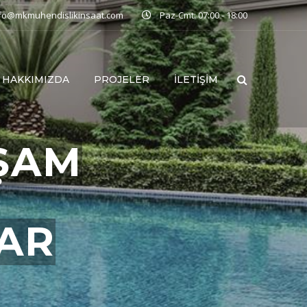
nfo@mkmuhendislikinsaat.com
Paz-Cmt: 07:00 - 18:00
HAKKIMIZDA
PROJELER
İLETIŞIM
ŞAM
LAR