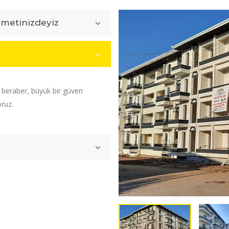
zmetinizdeyiz
e beraber, büyük bir güven
oruz.