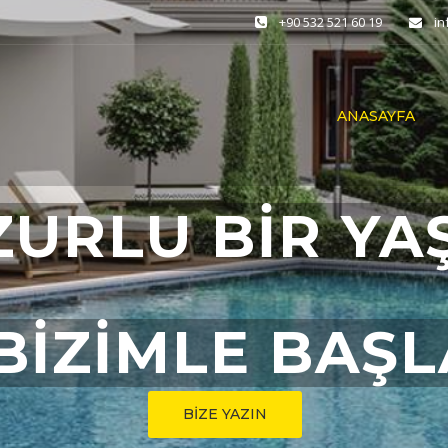
+90 532 521 60 19
i
ANASAYFA
ZURLU BİR YA
BİZİMLE BAŞ
BİZE YAZIN