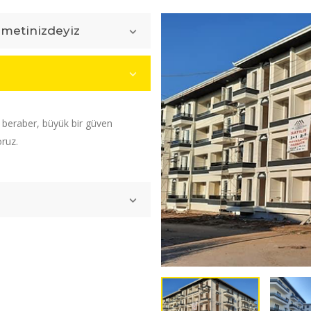
zmetinizdeyiz
e beraber, büyük bir güven
oruz.