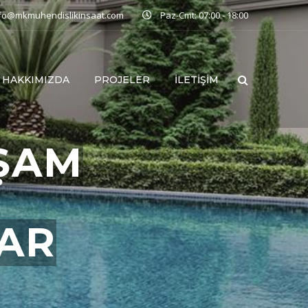
nfo@mkmuhendislikinsaat.com
Paz-Cmt: 07:00 - 18:00
HAKKIMIZDA
PROJELER
İLETIŞIM
ŞAM
LAR