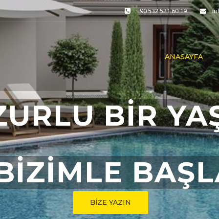
+90 532 521 60 19
i
ANASAYFA
ZURLU BİR YA
BİZİMLE BAŞ
BİZE YAZIN