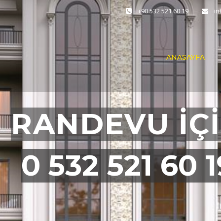
+90 532 521 60 19
i
ANASAYFA
RANDEVU İÇ
0 532 521 60 1