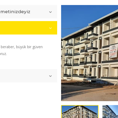
zmetinizdeyiz
e beraber, büyük bir güven
oruz.