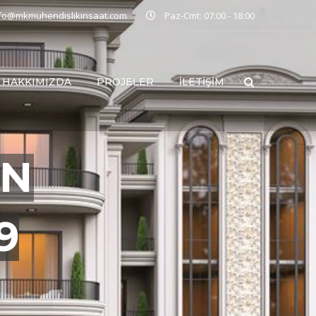
nfo@mkmuhendislikinsaat.com
Paz-Cmt: 07:00 - 18:00
HAKKIMIZDA
PROJELER
İLETIŞIM
İN
9