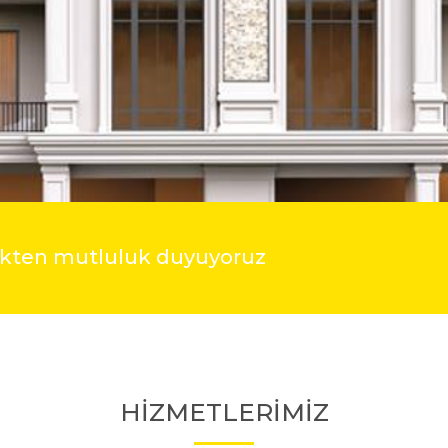
mekten mutluluk duyuyoruz
HİZMETLERİMİZ