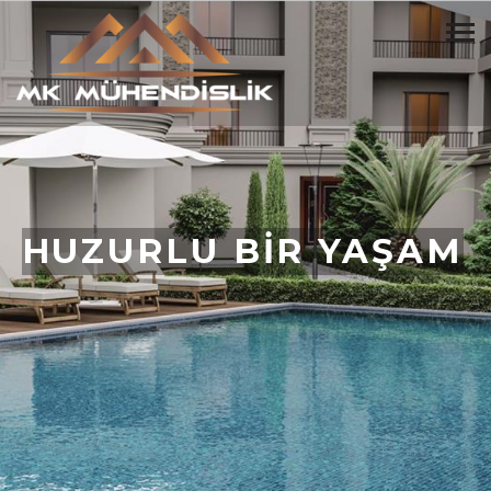
HUZURLU BİR YAŞAM
BİZİMLE BAŞLAR
BİZE YAZIN