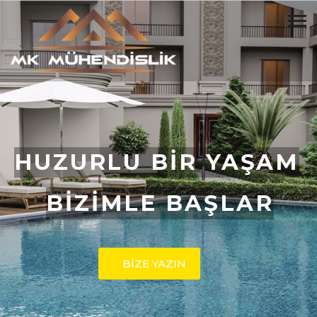
HUZURLU BİR YAŞAM
BİZİMLE BAŞLAR
BİZE YAZIN