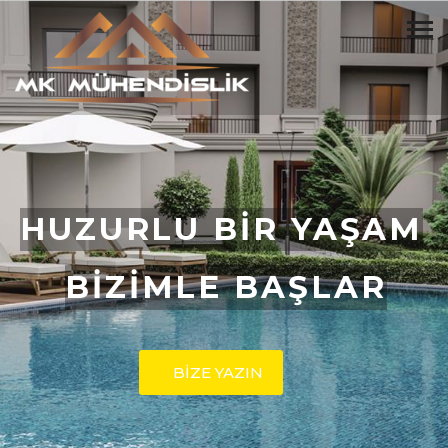
HUZURLU BİR YAŞAM
BİZİMLE BAŞLAR
BİZE YAZIN