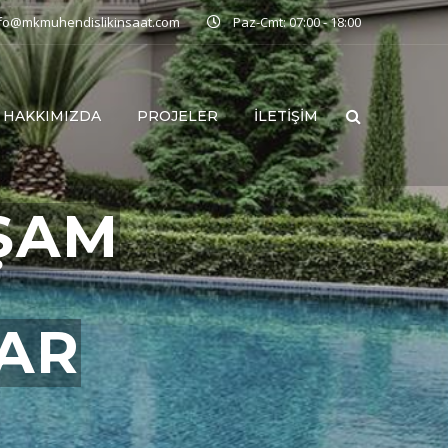
nfo@mkmuhendislikinsaat.com
Paz-Cmt: 07:00 - 18:00
HAKKIMIZDA
PROJELER
İLETIŞIM
ŞAM
LAR