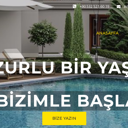
+90 532 521 60 19
i
ANASAYFA
ZURLU BİR YA
BİZİMLE BAŞ
BİZE YAZIN