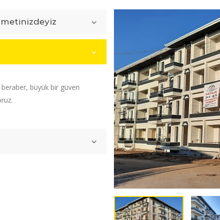
zmetinizdeyiz
e beraber, büyük bir güven
oruz.