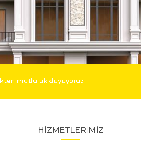
mekten mutluluk duyuyoruz
HİZMETLERİMİZ