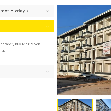
zmetinizdeyiz
e beraber, büyük bir güven
oruz.