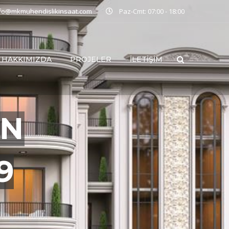
nfo@mkmuhendislikinsaat.com
Paz-Cmt: 07:00 - 18:00
HAKKIMIZDA
PROJELER
İLETIŞIM