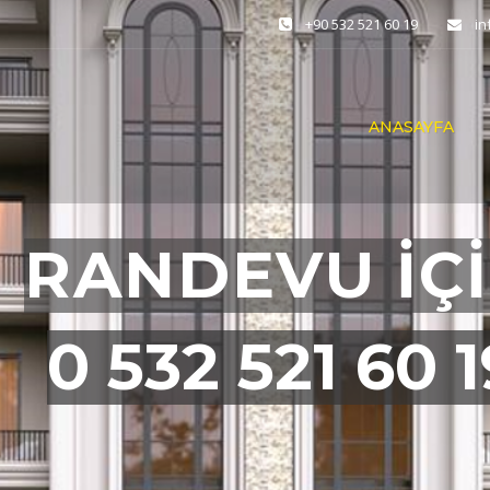
+90 532 521 60 19
i
ANASAYFA