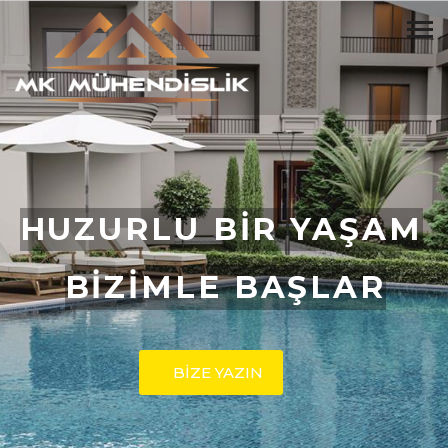
HUZURLU BİR YAŞAM
BİZİMLE BAŞLAR
BİZE YAZIN