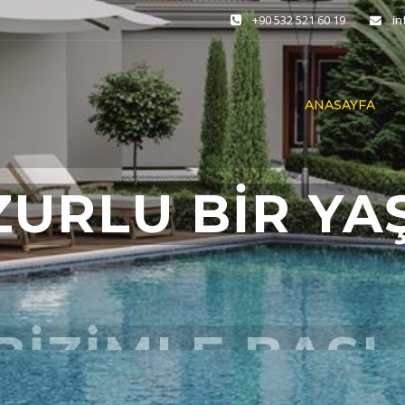
+90 532 521 60 19
i
ANASAYFA
ZURLU BİR YA
BİZİMLE BAŞ
BİZE YAZIN