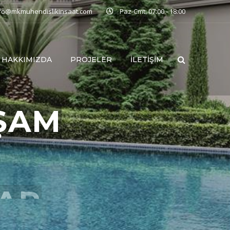
nfo@mkmuhendislikinsaat.com
Paz-Cmt: 07:00 - 18:00
HAKKIMIZDA
PROJELER
İLETIŞIM
ŞAM
LAR