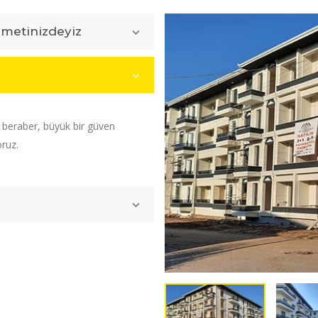
zmetinizdeyiz
e beraber, büyük bir güven
oruz.