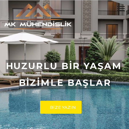
HUZURLU BİR YAŞAM
BİZİMLE BAŞLAR
BİZE YAZIN