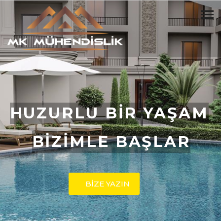
HUZURLU BİR YAŞAM
BİZİMLE BAŞLAR
BİZE YAZIN