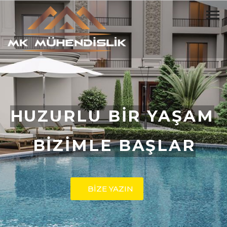
HUZURLU BİR YAŞAM
BİZİMLE BAŞLAR
BİZE YAZIN