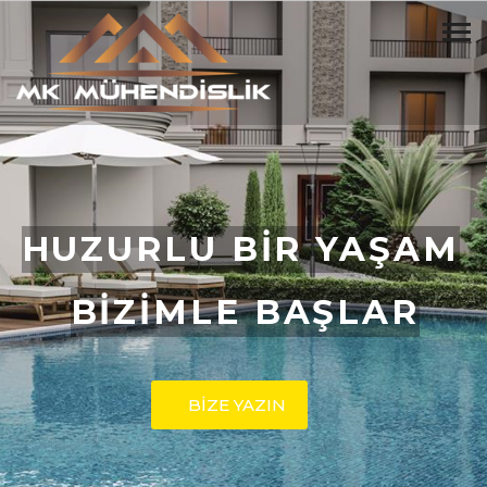
HUZURLU BİR YAŞAM
BİZİMLE BAŞLAR
BİZE YAZIN