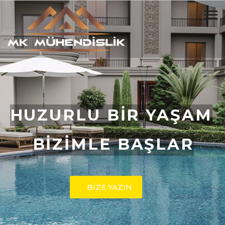
HUZURLU BİR YAŞAM
BİZİMLE BAŞLAR
BİZE YAZIN