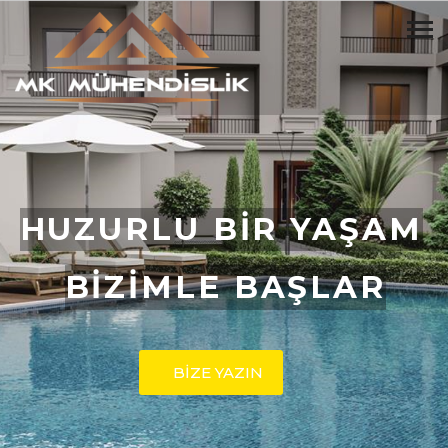
HUZURLU BİR YAŞAM
BİZİMLE BAŞLAR
BİZE YAZIN