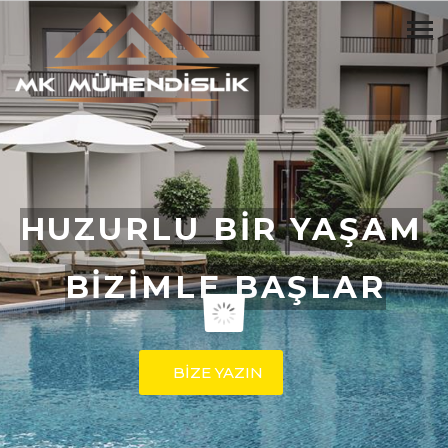
HUZURLU BİR YAŞAM
BİZİMLE BAŞLAR
BİZE YAZIN