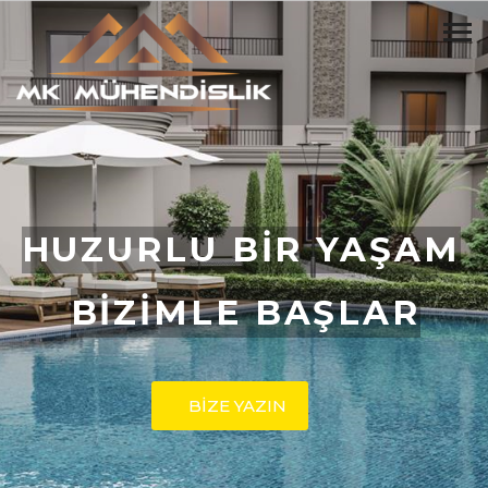
HUZURLU BİR YAŞAM
BİZİMLE BAŞLAR
BİZE YAZIN