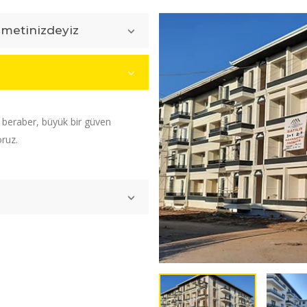
zmetinizdeyiz
e beraber, büyük bir güven
oruz.