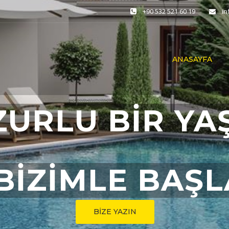
+90 532 521 60 19
i
ANASAYFA
ZURLU BİR YA
BİZİMLE BAŞ
BİZE YAZIN