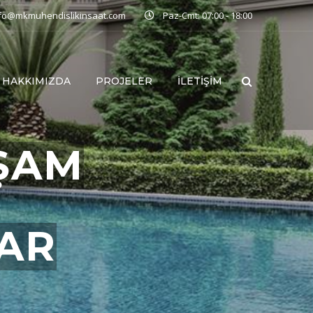
nfo@mkmuhendislikinsaat.com
Paz-Cmt: 07:00 - 18:00
HAKKIMIZDA
PROJELER
İLETIŞIM
ŞAM
LAR