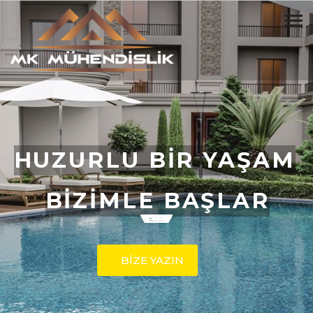
HUZURLU BİR YAŞAM
BİZİMLE BAŞLAR
BİZE YAZIN