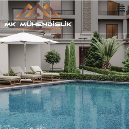
HUZURLU BİR YAŞAM
BİZİMLE BAŞLAR