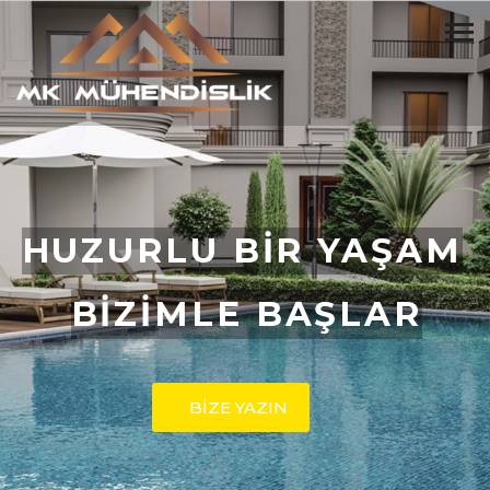
HUZURLU BİR YAŞAM
BİZİMLE BAŞLAR
BİZE YAZIN