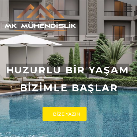
HUZURLU BİR YAŞAM
BİZİMLE BAŞLAR
BİZE YAZIN