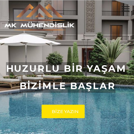
HUZURLU BİR YAŞAM
BİZİMLE BAŞLAR
BİZE YAZIN