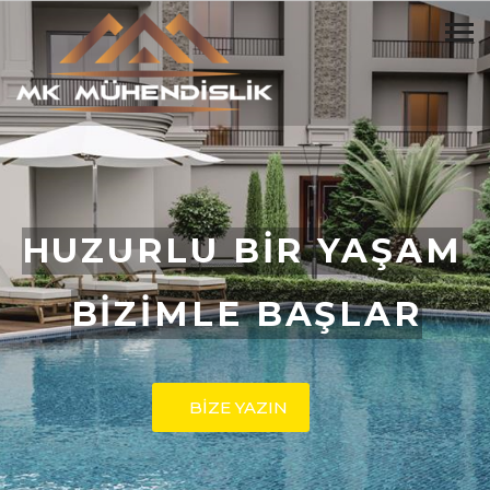
HUZURLU BİR YAŞAM
BİZİMLE BAŞLAR
BİZE YAZIN