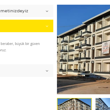
zmetinizdeyiz
e beraber, büyük bir güven
oruz.