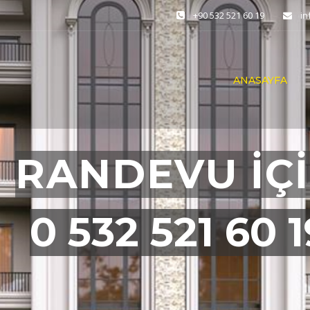
+90 532 521 60 19
i
ANASAYFA