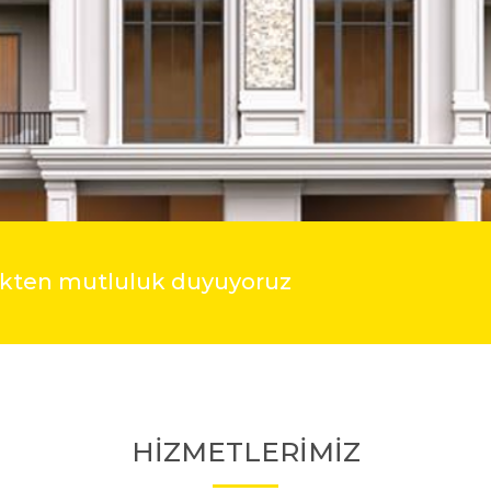
mekten mutluluk duyuyoruz
HİZMETLERİMİZ