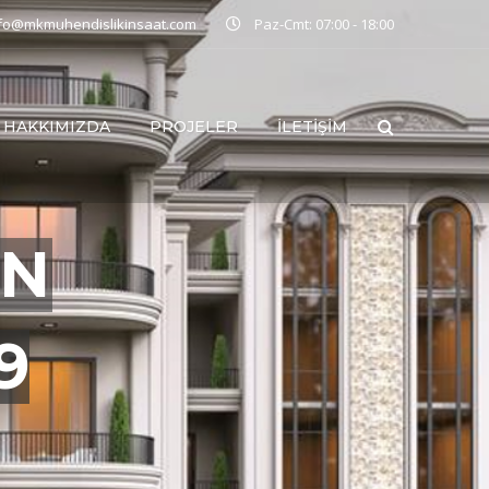
nfo@mkmuhendislikinsaat.com
Paz-Cmt: 07:00 - 18:00
HAKKIMIZDA
PROJELER
İLETIŞIM