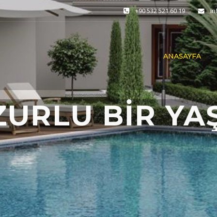
+90 532 521 60 19
i
ANASAYFA
ZURLU BİR YA
BİZİMLE BAŞ
BİZE YAZIN