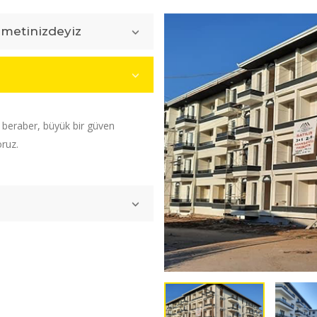
zmetinizdeyiz
e beraber, büyük bir güven
oruz.