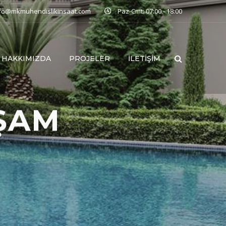
nfo@mkmuhendislikinsaat.com
Paz-Cmt: 07:00 - 18:00
HAKKIMIZDA
PROJELER
İLETIŞIM
ŞAM
LAR